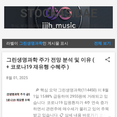
기본 콘텐츠로 건너뛰기
STOCK4SIDAE
주식, 부동산, 재테크, 생활에 유용한 정보를 제공합니다.
라벨이
그린생명과학
인 게시물 표시
전체 보기
글
그린생명과학 주가 전망 분석 및 이유 (
+ 코로나19 재유행 수혜주 )
8월 01, 2025
🔎 핵심 요약 그린생명과학(114450) 이 8월
1일 15.88% 급등하며 2955원에 거래되고 있
습니다. 코로나19 입원환자가 4주 연속 증가
하면서 관련주에 매수세가 몰리고 있어 주목
받고 있습니다. 📋 상세 내용 바로가기 코로