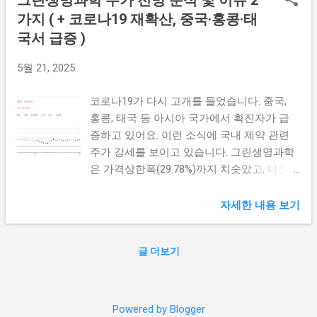
그린생명과학 주가 전망 분석 및 이유 2
합병원 입원환자 급증: 27주차 3명 → 28주차
고 있어요. 22일 오전 11시 10분 기준으로
가지 ( + 코로나19 재확산, 중국·홍콩·태
6명 → 29주차 10명 → 30주차 16명 중증환자
2,685원까지 치솟았죠. 이는 전날보다 가격
를 담당하는 상급종합병원 입원이 한 달 만에
국서 급증 )
상승 제한폭까지 오른 것입니다. 💰 주가 현황
5배 이상 증가했습니다. 이는 "경증이 아닌 중
• 현재가: 2,685원 (상한가) • 연속 상한가: 2일
5월 21, 2025
증환자가 늘고 있다"는 위험 신호입니다. ⚠️
째 • 상승률: 최대 상승 제한폭 전문가들은 이
추가 우려 지표: • 외래 호흡기 환자 코로나19
런 급등세가 단순한 투기가 아니라고 봅니다.
코로나19가 다시 고개를 들었습니다. 중국,
검출률: 30주 20.1% (3주 연속 상승) • 하수 코
실제로 코로나19 재확산 우려가 현실화되고
홍콩, 태국 등 아시아 국가에서 확진자가 급
로나19 바이러스 농도: 4주 연속 증가 ...
있거든요. 마치 2020년 팬데믹 초기를 연상시
증하고 있어요. 이런 소식에 국내 제약 관련
키는 상황이에요. 투자자들은 "혹시 다시 그
주가 강세를 보이고 있습니다. 그린생명과학
때처럼 될까?"라는 기대감에 들떠있습니다.
은 가격상한폭(29.78%)까지 치솟았고, 다른
코로나19 치료제를 만드는 핵심 업체라는 점
제약주들도 상승세를 타고 있어요. 마치 2020
이 부각되면서 매수세가 몰린 거죠. 🌏 아시
년으로 돌아간 듯한 상황이 펼쳐지고 있습니
자세한 내용 보기
아발 코로나19 재확산, 얼마나 심각한가? 중
다. 주식정보 더보기 👆 오늘의 운세 보기 👆
국에서 시작된 나쁜 소식이 연달아 들려오고
꿈해몽 보기 👆 🌏 아시아 전역에 번지는 코로
글 더보기
있어요. 중국질병통제예방센터 발표를 보면
나19, 그 실태는? 코로나19가 다시 맹렬히 확
상황이 심각합니다. 🚨 중국 코로나19 현황 •
산되고 있습니다. 마치 잠에서 깨어난 괴물처
4월 이후 검사 양성률 지속 상승 • 3월 31일 ~
럼 말이죠. 중국질병통제예방센터 발표에 따
5월 4일: 양성률 7.5% → 16.2% • 두 배 이상
르면 상황이 심각합니다. 지난 3월 31일부터
Powered by Blogger