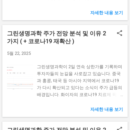
나19 재유행 현황 바로가기 👆 그린생명과학
기업분석 바로가기 👆 투자전략 및 리스크
자세한 내용 보기
바로가기 👆 🦠 코로나19 재유행 징조 - 4주
연속 증가세 심각 질병관리청 발표에 따르면
그린생명과학 주가 전망 분석 및 이유 2
코로나19 입원환자가 급격히 늘고 있습니다.
여름철 재유행이 현실화되고 있어 방역 당국
가지 ( + 코로나19 재확산 )
이 긴장하고 있습니다. 📈 입원환자 급증 현
5월 22, 2025
황 - 충격적인 수치 30주차(7월 20일~26일):
139명 29주차 123명에서 16명 증가했습니다.
그린생명과학이 2일 연속 상한가를 기록하며
별거 아닌 것 같지만 추세가 심각합니다. 25
투자자들의 눈길을 사로잡고 있습니다. 중국
주~26주차에는 63명에 불과했는데, 단 4주
과 홍콩, 태국 등 아시아 지역에서 코로나19
만에 139명으로 2배 이상 폭증했습니다. 마치
가 다시 확산되고 있다는 소식이 주가 급등의
"잠자던 괴물이 깨어나는" 모습과 같은 급증
배경입니다. 화이자의 코로나19 치료제 팍스
세입니다. 💡 주간별 입원환자 변화: • 25주
로비드 핵심 원료를 독점 공급하는 그린생명
~26주차: 63명 (안정적 상황) • 27주차: 증가
과학에게는 절호의 기회가 될 수 있습니다.
시작 • 28주차: 지속 증가 • 29주차: 123명 (2
자세한 내용 보기
주식정보 더보기 👆 오늘의 운세 보기 👆 꿈해
배 증가) • 30주차: 139명 (최고치 경신) 🏥 상
몽 보기 👆 🔥 2일 연속 상한가, 무엇이 일어났
급종합병원 상황 - 더욱 심각한 실상 상급종
나? 그린생명과학의 주가가 폭발적으로 오르