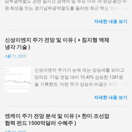
남부광역철도 관련 실시간 검색어 및 주요 이슈 10 성남·용인·수
원·화성을 잇는 경기남부광역철도를 둘러싼 최근 핵심 이슈와
국가철도망 반영 구도를 한눈에 정리했습니다. 📅 2026년 7월 5
자세한 내용 보기
일 기준 최신 이슈 🚇 제5차 국가철도망 구축계획 발표를 앞두
고 반영 여부가 최대 관심사입니다. 국토교통부는 발표 시점을
여러 차례 미룬 끝에 2026년 7월 이후로 예고했으며, 6·3 지방선
신성이엔지 주가 전망 및 이유 ( + 침지형 액체
거 이후 정치적 부담이 줄면서 발표가 임박했다는 전망이 나오
냉각 기술 )
고 있습니다. 50.7km 총 노선 길이(안) 5.28조 추정 총사업비 1.2
4월 11, 2025
사전타당성 B/C값 6.4만+ 반영촉구 서명 인원 바로가기 ▸ 주요
이슈 키워드 공식 뉴스 링크 체크리스트 FAQ 📣 지금 가장 화제
신성이엔지 주가가 눈에 띄는 상승세를 보이고
인 연관 검색어 보도량 기준 아래 순위는 네이버 데이터랩이나
있어요. 11일 전일 대비 10.43% 상승한 1281원
구글 트렌드 같은 실시간 검색량 데이터를 그대로 반영한 것이
을 기록했죠. 이런 주가 상승의 비결은 바로 혁
아니라, 최근 언론 보도량과 화제성을 기준으로 정리한 것입니
신적인 '침지형 액체냉각' 기술에 있어요. 국내
다. 실제 검색 순위와는 차이가 있을 수 있는 점 참고해 주세요.
자세한 내용 보기
데이터센터 시장에서 찾아보기 힘든 이 기술이
🔥 1위 📋 제5차 국가철도망 구축계획 반영 가장 뜨거운 검색어
큰 주목을 받고 있어요. 마치 스마트폰이 피처폰
10년 단위 철도 최상위 법정계획인 제5차 국가철도망 구축계획
시장을 뒤엎었던 것처럼, 이 기술도 냉각 시장의
(2026~2035)은 원래 지난해 상반기 발표될 예정이었지만 두 차
엔케이 주가 전망 분석 및 이유 (+ 한미 조선업
게임체인저가 될 수 있어요. 주식정보 더보기 👆
례 이상 연기됐습니다. 6·3 지방선거를 의식한 정치적 부담이 지
협력 펀드 1500억달러 수혜주 )
💧 '스마트박스'의 혁신적 냉각 기술, 무엇이 특
연 배경으로 거론되며, 올해 7월께 발표될 것이라는 관측이 유